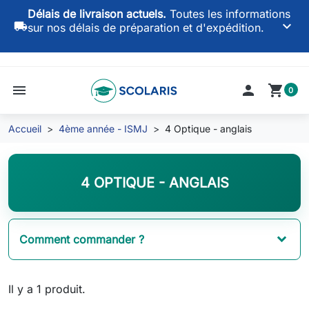
Délais de livraison actuels.
Toutes les informations
keyboard_arrow_down
local_shipping
sur nos délais de préparation et d'expédition.
menu

shopping_cart
0
Accueil
4ème année - ISMJ
4 Optique - anglais
4 OPTIQUE - ANGLAIS
Comment commander ?
Il y a 1 produit.