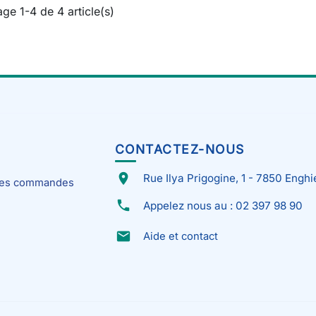
age 1-4 de 4 article(s)
CONTACTEZ-NOUS
place
Rue Ilya Prigogine, 1 - 7850 Enghi
 mes commandes
phone
Appelez nous au : 02 397 98 90
email
Aide et contact