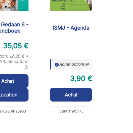
 Gedaan 6 -
ISMJ - Agenda
andboek
35,05 €
ion: 12,30 € +
5 € de caution
Achat optionnel
info
help_outline
3,90 €
Achat
Location
Achat
 9782808128933
ISBN: 11915775