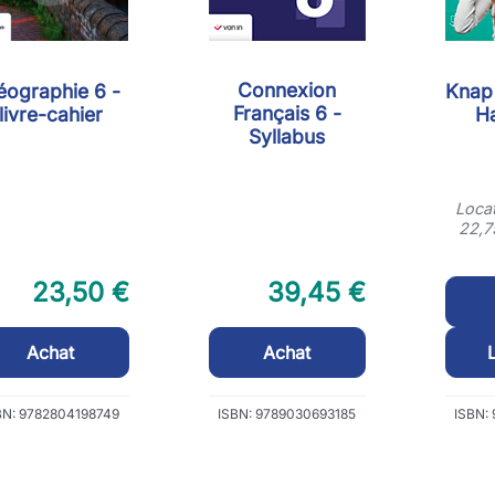
Connexion
éographie 6 -
Knap
Français 6 -
livre-cahier
H
Syllabus
Locat
22,7
23,50 €
39,45 €
Achat
Achat
BN: 9782804198749
ISBN: 9789030693185
ISBN: