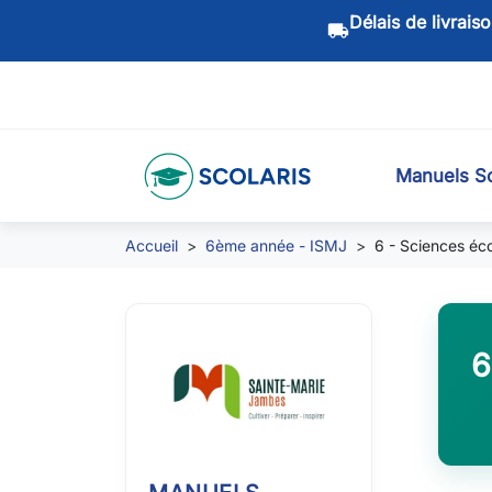
Délais de livrais
local_shipping
Manuels Sc
Accueil
6ème année - ISMJ
6 - Sciences éc
6