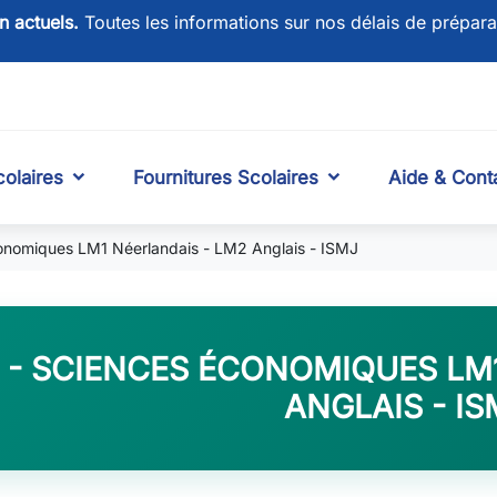
on actuels.
Toutes les informations sur nos délais de prépara
olaires
Fournitures Scolaires
Aide & Cont
onomiques LM1 Néerlandais - LM2 Anglais - ISMJ
 - SCIENCES ÉCONOMIQUES LM
ANGLAIS - IS