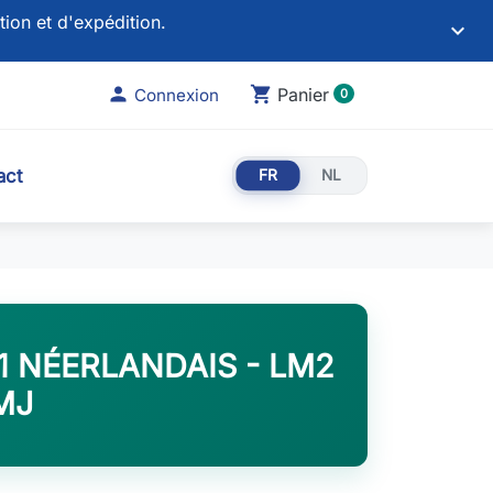
tion et d'expédition.
keyboard_arrow_down

shopping_cart
Panier
Connexion
0
act
FR
NL
1 NÉERLANDAIS - LM2
MJ