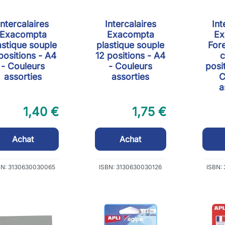
Intercalaires
Intercalaires
Int
Exacompta
Exacompta
Ex
astique souple
plastique souple
Fore
positions - A4
12 positions - A4
c
- Couleurs
- Couleurs
posi
assorties
assorties
C
a
1,40 €
1,75 €
Achat
Achat
BN: 3130630030065
ISBN: 3130630030126
ISBN: