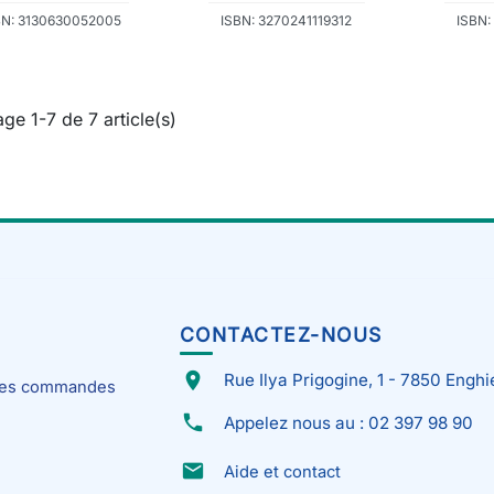
BN: 3130630052005
ISBN: 3270241119312
ISBN:
age 1-7 de 7 article(s)
CONTACTEZ-NOUS
place
Rue Ilya Prigogine, 1 - 7850 Enghi
 mes commandes
phone
Appelez nous au : 02 397 98 90
email
Aide et contact