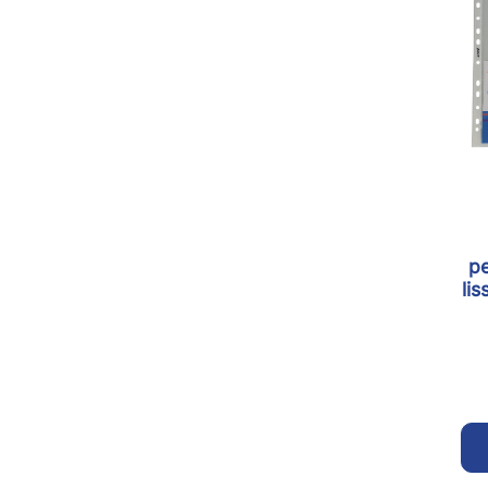
p
lis