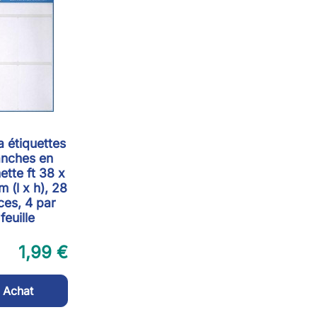
a étiquettes
anches en
ette ft 38 x
 (l x h), 28
ces, 4 par
feuille
1,99 €
Achat