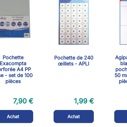
Pochette
Agip
Pochette de 240
Exacompta
bl
œillets - APLI
erforée A4 PP
poch
se - set de 100
50 mm
pièces
piè
7,90 €
1,99 €
Achat
Achat