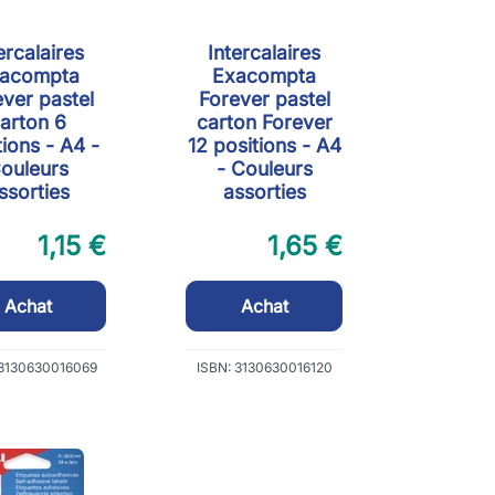
ercalaires
Intercalaires
acompta
Exacompta
ver pastel
Forever pastel
arton 6
carton Forever
tions - A4 -
12 positions - A4
ouleurs
- Couleurs
ssorties
assorties
1,15 €
1,65 €
Achat
Achat
 3130630016069
ISBN: 3130630016120