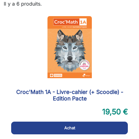
Il y a 6 produits.
Croc'Math 1A - Livre-cahier (+ Scoodle) -
Edition Pacte
19,50 €
Achat