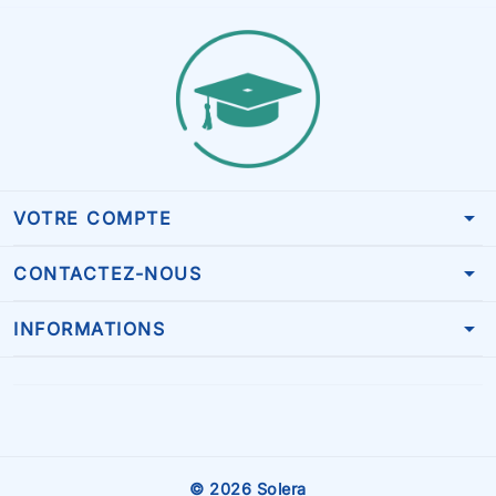
arrow_drop_down
VOTRE COMPTE
arrow_drop_down
CONTACTEZ-NOUS
arrow_drop_down
INFORMATIONS
© 2026 Solera