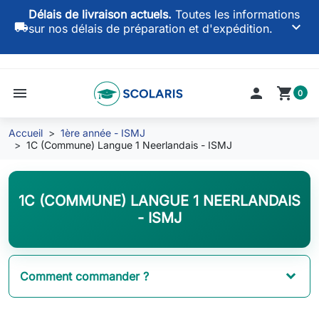
Délais de livraison actuels.
Toutes les informations
keyboard_arrow_down
local_shipping
sur nos délais de préparation et d'expédition.
menu

shopping_cart
0
Accueil
1ère année - ISMJ
1C (Commune) Langue 1 Neerlandais - ISMJ
1C (COMMUNE) LANGUE 1 NEERLANDAIS
- ISMJ
Comment commander ?