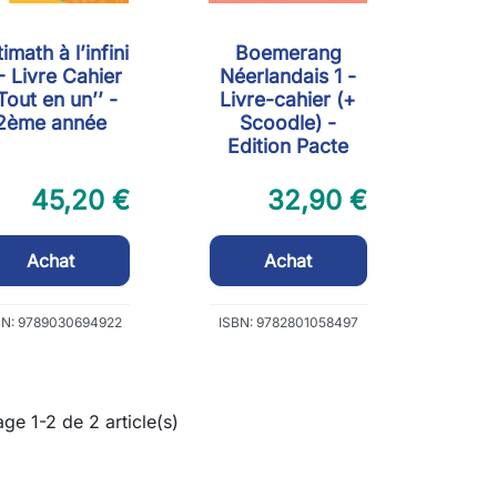
imath à l’infini
Boemerang
- Livre Cahier
Néerlandais 1 -
’Tout en un’’ -
Livre-cahier (+
2ème année
Scoodle) -
Edition Pacte
45,20 €
32,90 €
Achat
Achat
BN: 9789030694922
ISBN: 9782801058497
age 1-2 de 2 article(s)