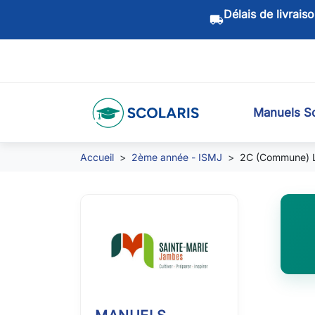
Délais de livrais
local_shipping
Manuels Sc
Accueil
2ème année - ISMJ
2C (Commune) L