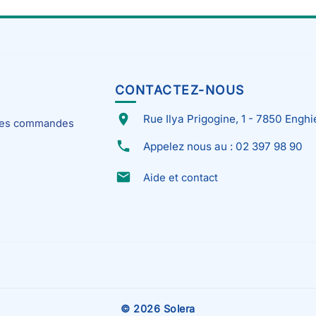
CONTACTEZ-NOUS
place
Rue Ilya Prigogine, 1 - 7850 Enghi
 mes commandes
phone
Appelez nous au : 02 397 98 90
email
Aide et contact
© 2026 Solera