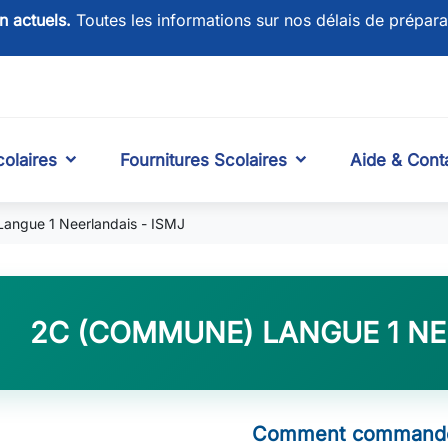
on actuels.
Toutes les informations sur nos délais de prépara
olaires
Fournitures Scolaires
Aide & Cont
angue 1 Neerlandais - ISMJ
2C (COMMUNE) LANGUE 1 NE
Comment commande