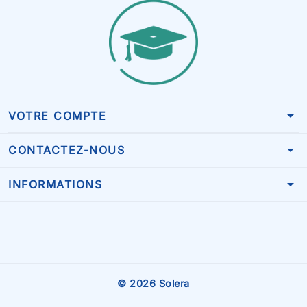
arrow_drop_down
VOTRE COMPTE
arrow_drop_down
CONTACTEZ-NOUS
arrow_drop_down
INFORMATIONS
© 2026 Solera