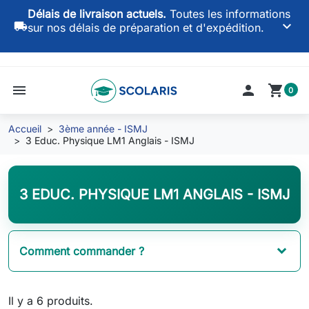
Délais de livraison actuels.
Toutes les informations
keyboard_arrow_down
local_shipping
sur nos délais de préparation et d'expédition.
menu

shopping_cart
0
Accueil
3ème année - ISMJ
3 Educ. Physique LM1 Anglais - ISMJ
3 EDUC. PHYSIQUE LM1 ANGLAIS - ISMJ
Comment commander ?
Il y a 6 produits.