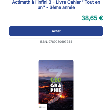
Actimath à l'infini 3 - Livre Cahier ''Tout en
un'' - 3ème année
38,65 €
Achat
ISBN: 9789030697244