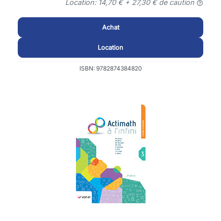
Location: 14,70 € + 27,30 € de caution
help_outline
Achat
Location
ISBN: 9782874384820