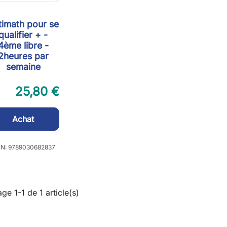
timath pour se
qualifier + -
4ème libre -
2heures par
semaine
25,80 €
Achat
BN: 9789030682837
age 1-1 de 1 article(s)