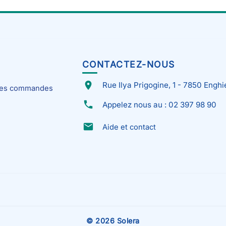
CONTACTEZ-NOUS
place
Rue Ilya Prigogine, 1 - 7850 Enghi
 mes commandes
phone
Appelez nous au : 02 397 98 90
email
Aide et contact
© 2026 Solera