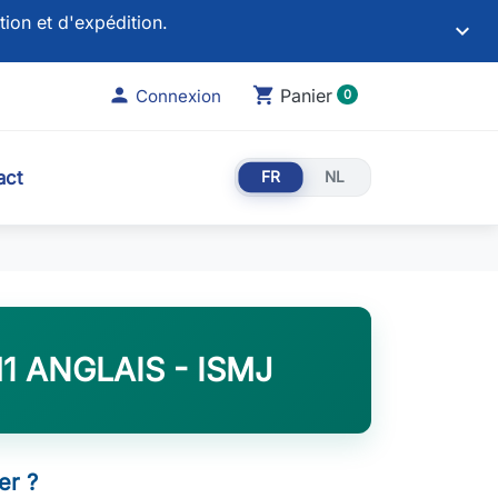
tion et d'expédition.
keyboard_arrow_down

shopping_cart
Panier
Connexion
0
act
FR
NL
1 ANGLAIS - ISMJ
r ?